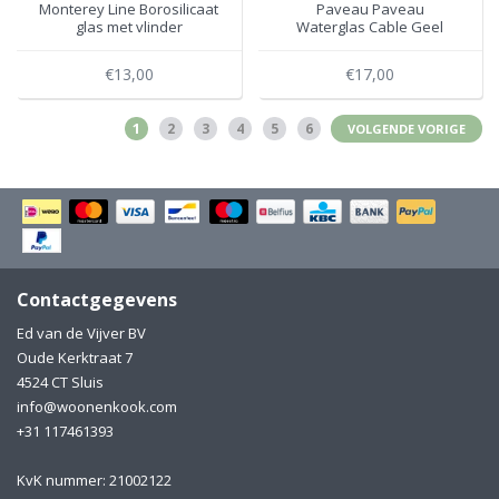
Monterey Line Borosilicaat
Paveau Paveau
glas met vlinder
Waterglas Cable Geel
WD566FAR
€13,00
€17,00
1
2
3
4
5
6
VOLGENDE VORIGE
Contactgegevens
Ed van de Vijver BV
Oude Kerktraat 7
4524 CT Sluis
info@woonenkook.com
+31 117461393
KvK nummer: 21002122