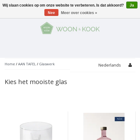
Wij slaan cookies op om onze website te verbeteren. Is dat akkoord?
Ja
Menu
Nee
Meer over cookies »
KOKEN
Potten
AAN TAFEL
Servies
Pannen
WONEN
Bar
Glaswerk
Peper- en Zoutmolens
THEMA'S
Home
/
AAN TAFEL
/
Glaswerk
Nederlands
Alles met kaas
Badkamer
Bestek
PROMOTIES
Snijplanken
Kies het mooiste glas
Accessoires
Vuilbakjes
Fondue
Tuin
Merken
Linnen
Keukenaccessoires
Ontbijt
Kids
Accessoires
Schorten
Bakken
Decoratie
Vijzels
Asperges
Overige