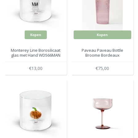
Electro
Pasta!
Koksmessen
Zeevruchten
Wijnaccessoires
Kopen
Kopen
Unieke wijnbeleving
Bakken
Monterey Line Borosilicaat
Paveau Paveau Bottle
glas met Hand WD566MAN
Broome Bordeaux
Thee
Inmaken
€13,00
€75,00
Beach, Pool and Sun