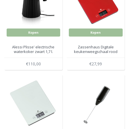
Electro
Pasta!
Koksmessen
Zeevruchten
Wijnaccessoires
Kopen
Kopen
Unieke wijnbeleving
Bakken
Alessi Plisse' electrische
Zassenhaus Digitale
waterkoker zwart 1,7 l.
keukenweegschaal rood
Thee
Inmaken
€110,00
€27,99
Beach, Pool and Sun