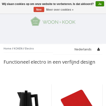
Wij slaan cookies op om onze website te verbeteren. Is dat akkoord?
Ja
Menu
Nee
Meer over cookies »
KOKEN
Potten
AAN TAFEL
Servies
Pannen
WONEN
Bar
Glaswerk
Peper- en Zoutmolens
THEMA'S
Home
/
KOKEN
/
Electro
Nederlands
Alles met kaas
Badkamer
Bestek
PROMOTIES
Snijplanken
Functioneel electro in een verfijnd design
Accessoires
Vuilbakjes
Fondue
Tuin
Merken
Linnen
Keukenaccessoires
Ontbijt
Kids
Accessoires
Schorten
Bakken
Decoratie
Vijzels
Asperges
Overige