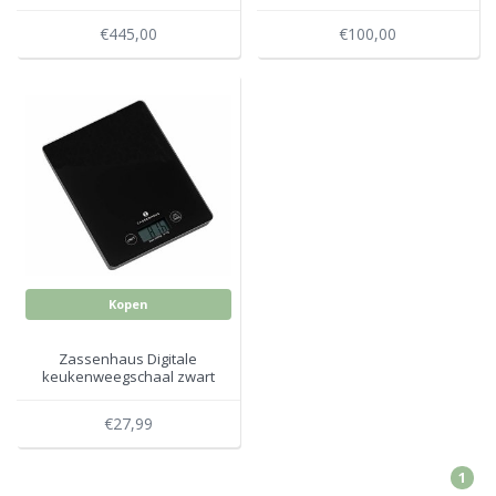
€445,00
€100,00
Kopen
Zassenhaus Digitale
keukenweegschaal zwart
€27,99
1