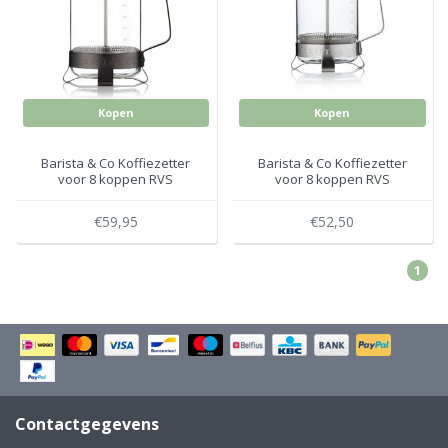
Electro
Pasta!
Koksmessen
Zeevruchten
Wijnaccessoires
Kopen
Kopen
Unieke wijnbeleving
Bakken
Barista & Co Koffiezetter
Barista & Co Koffiezetter
voor 8 koppen RVS
voor 8 koppen RVS
Thee
donker
Inmaken
€59,95
€52,50
Beach, Pool and Sun
1
Contactgegevens