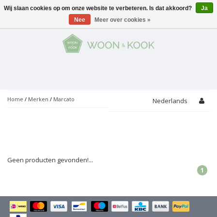
Wij slaan cookies op om onze website te verbeteren. Is dat akkoord?
Ja
Menu
Nee
Meer over cookies »
KOKEN
Potten
AAN TAFEL
Servies
Pannen
WONEN
Bar
Glaswerk
Peper- en Zoutmolens
THEMA'S
Home
/
Merken
/
Marcato
Nederlands
Alles met kaas
Badkamer
Bestek
PROMOTIES
Snijplanken
Accessoires
Vuilbakjes
Fondue
Tuin
Merken
Linnen
Keukenaccessoires
Geen producten gevonden!...
Ontbijt
Kids
Accessoires
1
Schorten
Bakken
Decoratie
Vijzels
Asperges
Overige