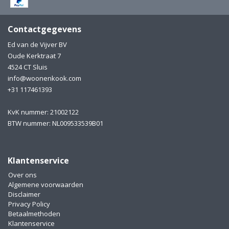
Electro
Pasta!
Contactgegevens
Koksmessen
Ed van de Vijver BV
Zeevruchten
Wijnaccessoires
Oude Kerktraat 7
4524 CT Sluis
Unieke wijnbeleving
info@woonenkook.com
Bakken
+31 117461393
Thee
Inmaken
KvK nummer: 21002122
BTW nummer: NL009533539B01
Beach, Pool and Sun
Klantenservice
Over ons
Algemene voorwaarden
Disclaimer
Privacy Policy
Betaalmethoden
Klantenservice