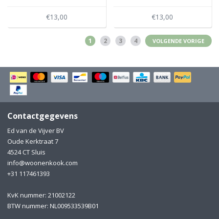
€13,00
€13,00
1
2
3
4
VOLGENDE VORIGE
Contactgegevens
Ed van de Vijver BV
Oude Kerktraat 7
4524 CT Sluis
info@woonenkook.com
+31 117461393
KvK nummer: 21002122
BTW nummer: NL009533539B01