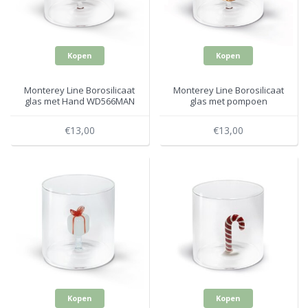
Electro
Pasta!
Koksmessen
Kopen
Kopen
Zeevruchten
Wijnaccessoires
Monterey Line Borosilicaat
Monterey Line Borosilicaat
Unieke wijnbeleving
glas met Hand WD566MAN
glas met pompoen
Bakken
WD566ZUC
€13,00
€13,00
Thee
Inmaken
Beach, Pool and Sun
Kopen
Kopen