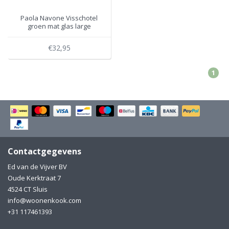
Paola Navone Visschotel
groen mat glas large
€32,95
1
Contactgegevens
Ed van de Vijver BV
Oude Kerktraat 7
4524 CT Sluis
info@woonenkook.com
+31 117461393