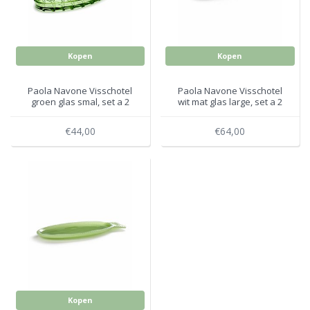
Electro
Pasta!
Koksmessen
Kopen
Kopen
Zeevruchten
Wijnaccessoires
Paola Navone Visschotel
Paola Navone Visschotel
Unieke wijnbeleving
groen glas smal, set a 2
wit mat glas large, set a 2
Bakken
€44,00
€64,00
Thee
Inmaken
Beach, Pool and Sun
Kopen