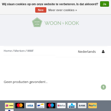
Wij slaan cookies op om onze website te verbeteren. Is dat akkoord?
Ja
Menu
Nee
Meer over cookies »
KOKEN
Potten
AAN TAFEL
Servies
Pannen
WONEN
Bar
Glaswerk
Peper- en Zoutmolens
THEMA'S
Home
/
Merken
/
WMF
Nederlands
Alles met kaas
Badkamer
Bestek
PROMOTIES
Snijplanken
Accessoires
Vuilbakjes
Fondue
Tuin
Merken
Linnen
Keukenaccessoires
Geen producten gevonden!...
Ontbijt
Kids
Accessoires
1
Schorten
Bakken
Decoratie
Vijzels
Asperges
Overige