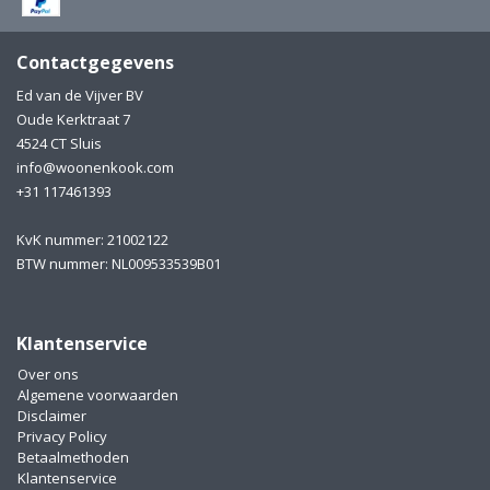
Electro
Pasta!
Contactgegevens
Koksmessen
Ed van de Vijver BV
Zeevruchten
Wijnaccessoires
Oude Kerktraat 7
4524 CT Sluis
Unieke wijnbeleving
info@woonenkook.com
Bakken
+31 117461393
Thee
Inmaken
KvK nummer: 21002122
BTW nummer: NL009533539B01
Beach, Pool and Sun
Klantenservice
Over ons
Algemene voorwaarden
Disclaimer
Privacy Policy
Betaalmethoden
Klantenservice