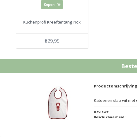
Kopen
Kuchenprofi Kreeftentang inox
€29,95
Beste
Productomschrijvin
Katoenen slab wit met 
Reviews:
Beschikbaarheid: