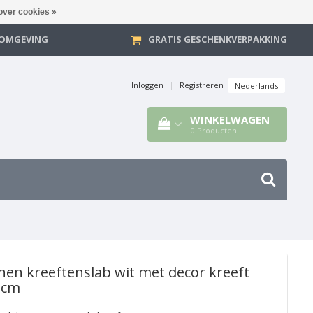
over cookies »
E OMGEVING
GRATIS GESCHENKVERPAKKING
Inloggen
|
Registreren
Nederlands
WINKELWAGEN
0
Producten
nen kreeftenslab wit met decor kreeft
 cm