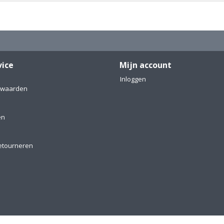
vice
Mijn account
Inloggen
rwaarden
en
etourneren