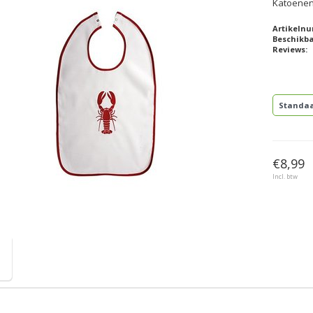
Katoenen 
Artikeln
Beschikb
Reviews:
Standa
€8,99
Incl. btw