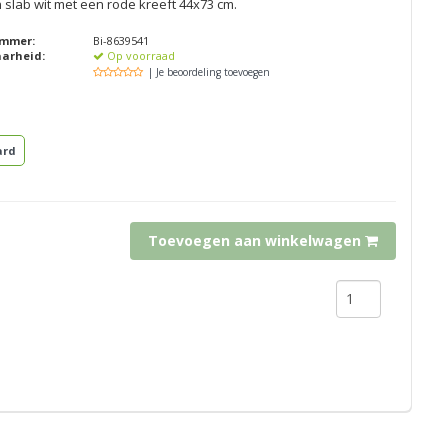
slab wit met een rode kreeft 44x73 cm.
ummer:
Bi-8639541
aarheid:
Op voorraad
| Je beoordeling toevoegen
ard
Toevoegen aan winkelwagen