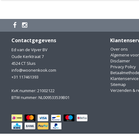
Contactgegevens
Klantenser
Over ons
Ed van de Vijver BV
Algemene voo
Oude Kerktraat 7
Disclaimer
4524 CT Sluis
Privacy Policy
info@woonenkook.com
Betaalmethod
+31 117461393
Klantenservice
Sitemap
Verzenden & r
KvK nummer: 21002122
BTW nummer: NL009533539B01