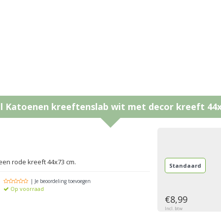
l
Katoenen kreeftenslab wit met decor kreeft 44
g
een rode kreeft 44x73 cm.
Standaard
| Je beoordeling toevoegen
Op voorraad
€8,99
Incl. btw