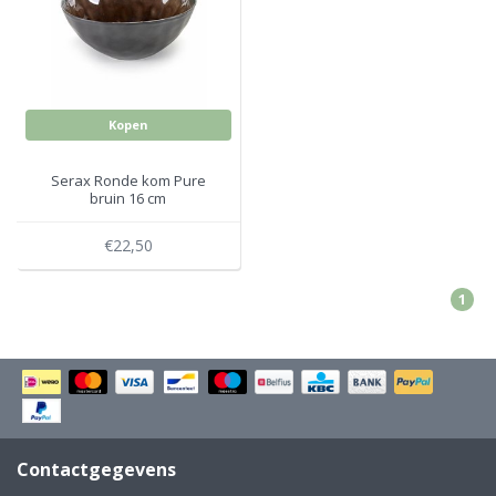
Electro
Pasta!
Koksmessen
Zeevruchten
Wijnaccessoires
Kopen
Unieke wijnbeleving
Bakken
Serax Ronde kom Pure
bruin 16 cm
Thee
Inmaken
€22,50
Beach, Pool and Sun
1
Contactgegevens