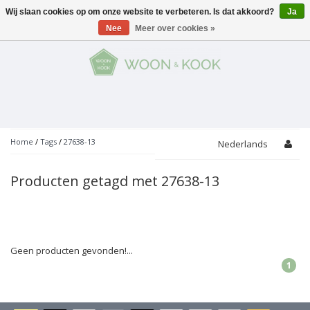
Wij slaan cookies op om onze website te verbeteren. Is dat akkoord?
Ja
Menu
Nee
Meer over cookies »
KOKEN
Potten
AAN TAFEL
Servies
Pannen
WONEN
Bar
Glaswerk
Peper- en Zoutmolens
THEMA'S
Home
/
Tags
/
27638-13
Nederlands
Alles met kaas
Badkamer
Bestek
PROMOTIES
Snijplanken
Producten getagd met 27638-13
Accessoires
Vuilbakjes
Fondue
Tuin
Merken
Linnen
Keukenaccessoires
Ontbijt
Kids
Accessoires
Schorten
Geen producten gevonden!...
1
Bakken
Decoratie
Vijzels
Asperges
Overige