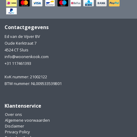
Electro
Pasta!
Koksmessen
Contactgegevens
Zeevruchten
Wijnaccessoires
Ed van de Vijver BV
Oude Kerktraat 7
Unieke wijnbeleving
Bakken
4524 CT Sluis
info@woonenkook.com
Thee
Inmaken
+31 117461393
Beach, Pool and Sun
KvK nummer: 21002122
BTW nummer: NL009533539B01
Klantenservice
Over ons
Algemene voorwaarden
Disclaimer
Privacy Policy