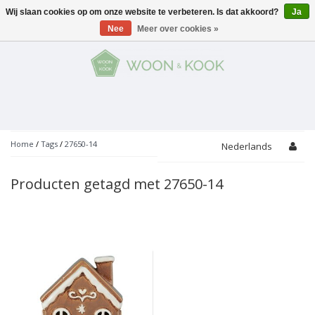
Wij slaan cookies op om onze website te verbeteren. Is dat akkoord?
Ja
Menu
Nee
Meer over cookies »
KOKEN
Potten
AAN TAFEL
Servies
Pannen
WONEN
Bar
Glaswerk
Peper- en Zoutmolens
THEMA'S
Home
/
Tags
/
27650-14
Nederlands
Alles met kaas
Badkamer
Bestek
PROMOTIES
Snijplanken
Producten getagd met 27650-14
Accessoires
Vuilbakjes
Fondue
Tuin
Merken
Linnen
Keukenaccessoires
Ontbijt
Kids
Accessoires
Schorten
Bakken
Decoratie
Vijzels
Asperges
Overige