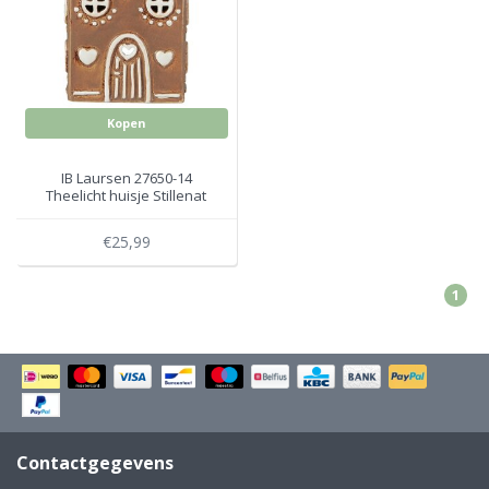
Electro
Pasta!
Koksmessen
Zeevruchten
Wijnaccessoires
Kopen
Unieke wijnbeleving
Bakken
IB Laursen 27650-14
Theelicht huisje Stillenat
Thee
met peperkoeken
Inmaken
boogdeur
€25,99
Beach, Pool and Sun
1
Contactgegevens