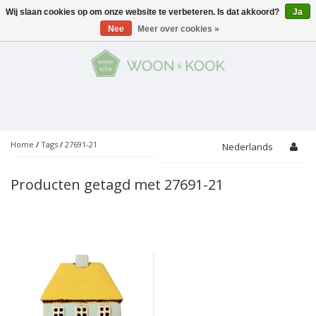
Wij slaan cookies op om onze website te verbeteren. Is dat akkoord?
Ja
Menu
Nee
Meer over cookies »
KOKEN
Potten
AAN TAFEL
Servies
Pannen
WONEN
Bar
Glaswerk
Peper- en Zoutmolens
THEMA'S
Home
/
Tags
/
27691-21
Nederlands
Alles met kaas
Badkamer
Bestek
PROMOTIES
Snijplanken
Producten getagd met 27691-21
Accessoires
Vuilbakjes
Fondue
Tuin
Merken
Linnen
Keukenaccessoires
Ontbijt
Kids
Accessoires
Schorten
Bakken
Decoratie
Vijzels
Asperges
Overige