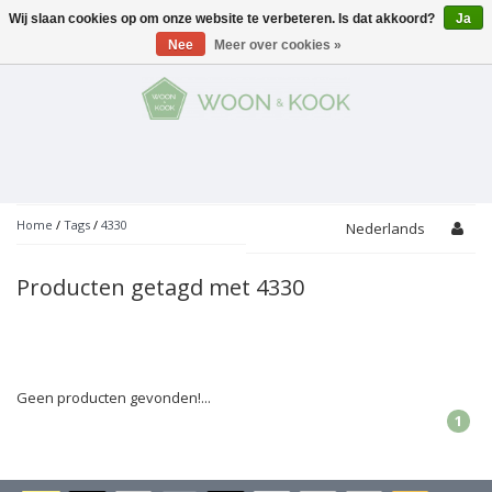
Wij slaan cookies op om onze website te verbeteren. Is dat akkoord?
Ja
Menu
Nee
Meer over cookies »
KOKEN
Potten
AAN TAFEL
Servies
Pannen
WONEN
Bar
Glaswerk
Peper- en Zoutmolens
THEMA'S
Home
/
Tags
/
4330
Nederlands
Alles met kaas
Badkamer
Bestek
PROMOTIES
Snijplanken
Producten getagd met 4330
Accessoires
Vuilbakjes
Fondue
Tuin
Merken
Linnen
Keukenaccessoires
Ontbijt
Kids
Accessoires
Schorten
Geen producten gevonden!...
1
Bakken
Decoratie
Vijzels
Asperges
Overige