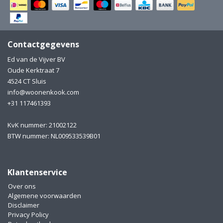
Electro
Pasta!
Koksmessen
Contactgegevens
Zeevruchten
Wijnaccessoires
Ed van de Vijver BV
Oude Kerktraat 7
Unieke wijnbeleving
Bakken
4524 CT Sluis
info@woonenkook.com
Thee
Inmaken
+31 117461393
Beach, Pool and Sun
KvK nummer: 21002122
BTW nummer: NL009533539B01
Klantenservice
Over ons
Algemene voorwaarden
Disclaimer
Privacy Policy