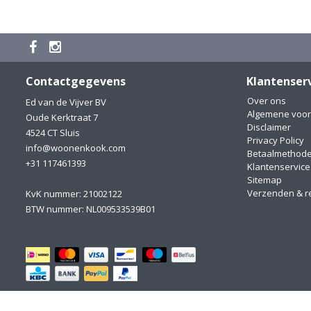
Contactgegevens
Klantenser
Over ons
Ed van de Vijver BV
Algemene voo
Oude Kerktraat 7
Disclaimer
4524 CT Sluis
Privacy Policy
info@woonenkook.com
Betaalmethod
+31 117461393
Klantenservice
Sitemap
Verzenden & r
KvK nummer: 21002122
BTW nummer: NL009533539B01