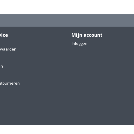
vice
Mijn account
Inloggen
rwaarden
en
etourneren