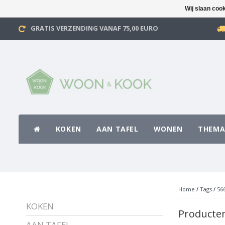
Wij slaan coo
GRATIS VERZENDING VANAF 75,00 EURO
KOKEN
AAN TAFEL
WONEN
THEMA
Home
/
Tags
/
56
KOKEN
Producte
AAN TAFEL