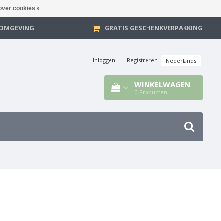
over cookies »
E OMGEVING
GRATIS GESCHENKVERPAKKING
Inloggen
|
Registreren
Nederlands
WINKELWAGEN
0
Producten