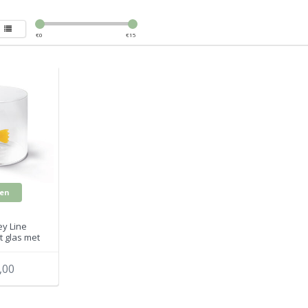
€
0
€
15
en
y Line
t glas met
WD566PFA
,00