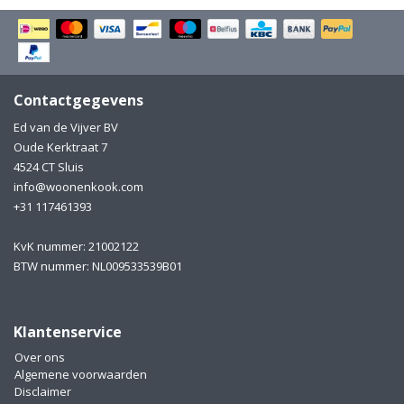
Electro
Pasta!
Koksmessen
Zeevruchten
Wijnaccessoires
Contactgegevens
Ed van de Vijver BV
Unieke wijnbeleving
Bakken
Oude Kerktraat 7
4524 CT Sluis
Thee
Inmaken
info@woonenkook.com
+31 117461393
Beach, Pool and Sun
KvK nummer: 21002122
BTW nummer: NL009533539B01
Klantenservice
Over ons
Algemene voorwaarden
Disclaimer