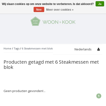
Wij slaan cookies op om onze website te verbeteren. Is dat akkoord?
Ja
Menu
Nee
Meer over cookies »
KOKEN
Potten
AAN TAFEL
Servies
Pannen
WONEN
Bar
Glaswerk
Peper- en Zoutmolens
THEMA'S
Home
/
Tags
/
6 Steakmessen met blok
Nederlands
Alles met kaas
Badkamer
Bestek
PROMOTIES
Snijplanken
Producten getagd met 6 Steakmessen met
Accessoires
blok
Vuilbakjes
Fondue
Tuin
Merken
Linnen
Keukenaccessoires
Ontbijt
Kids
Accessoires
Schorten
Geen producten gevonden!...
Bakken
Decoratie
Vijzels
1
Asperges
Overige