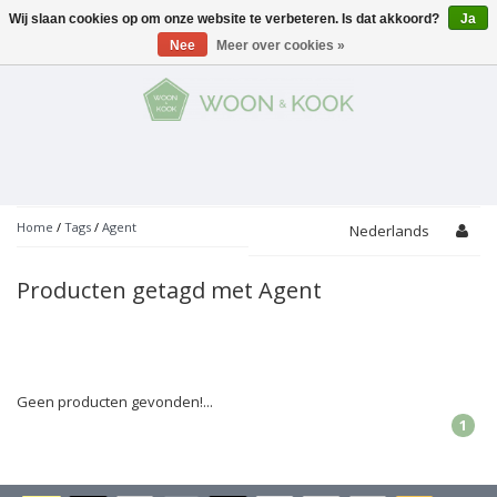
Wij slaan cookies op om onze website te verbeteren. Is dat akkoord?
Ja
Menu
Nee
Meer over cookies »
KOKEN
Potten
AAN TAFEL
Servies
Pannen
WONEN
Bar
Glaswerk
Peper- en Zoutmolens
THEMA'S
Home
/
Tags
/
Agent
Nederlands
Alles met kaas
Badkamer
Bestek
PROMOTIES
Snijplanken
Producten getagd met Agent
Accessoires
Vuilbakjes
Fondue
Tuin
Merken
Linnen
Keukenaccessoires
Ontbijt
Kids
Accessoires
Schorten
Geen producten gevonden!...
1
Bakken
Decoratie
Vijzels
Asperges
Overige