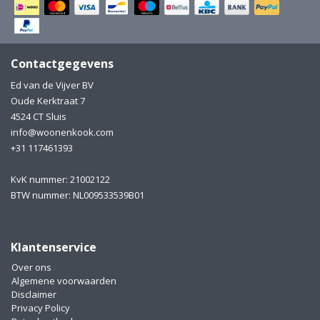
Electro
Pasta!
Koksmessen
Contactgegevens
Zeevruchten
Wijnaccessoires
Ed van de Vijver BV
Oude Kerktraat 7
Unieke wijnbeleving
Bakken
4524 CT Sluis
info@woonenkook.com
Thee
Inmaken
+31 117461393
Beach, Pool and Sun
KvK nummer: 21002122
BTW nummer: NL009533539B01
Klantenservice
Over ons
Algemene voorwaarden
Disclaimer
Privacy Policy