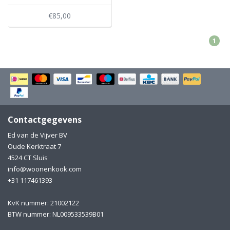
€85,00
1
Contactgegevens
Ed van de Vijver BV
Oude Kerktraat 7
4524 CT Sluis
info@woonenkook.com
+31 117461393
KvK nummer: 21002122
BTW nummer: NL009533539B01