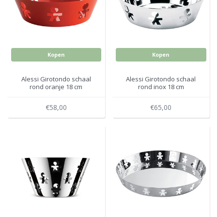
Electro
Pasta!
Koksmessen
Zeevruchten
Wijnaccessoires
Kopen
Kopen
Unieke wijnbeleving
Bakken
Alessi Girotondo schaal
Alessi Girotondo schaal
rond oranje 18 cm
rond inox 18 cm
Thee
Inmaken
€58,00
€65,00
Beach, Pool and Sun