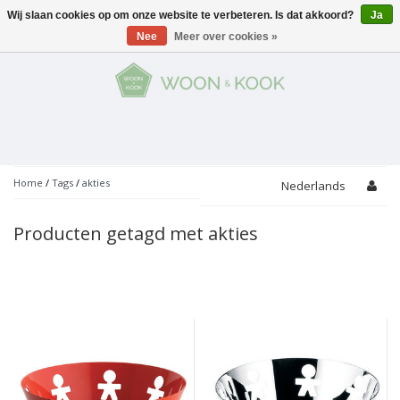
Wij slaan cookies op om onze website te verbeteren. Is dat akkoord?
Ja
Menu
Nee
Meer over cookies »
KOKEN
Potten
AAN TAFEL
Servies
Pannen
WONEN
Bar
Glaswerk
Peper- en Zoutmolens
THEMA'S
Home
/
Tags
/
akties
Nederlands
Alles met kaas
Badkamer
Bestek
PROMOTIES
Snijplanken
Producten getagd met akties
Accessoires
Vuilbakjes
Fondue
Tuin
Merken
Linnen
Keukenaccessoires
Ontbijt
Kids
Accessoires
Schorten
Bakken
Decoratie
Vijzels
Asperges
Overige