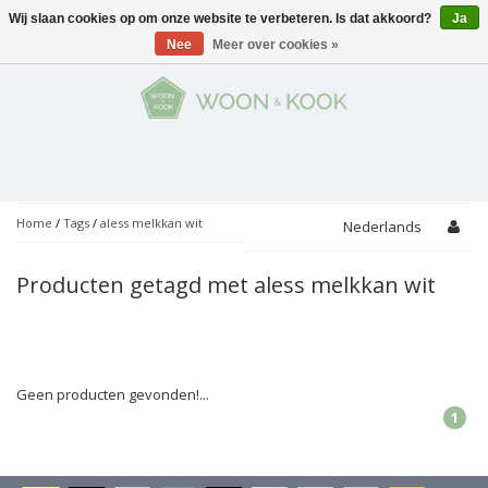
Wij slaan cookies op om onze website te verbeteren. Is dat akkoord?
Ja
Menu
Nee
Meer over cookies »
KOKEN
Potten
AAN TAFEL
Servies
Pannen
WONEN
Bar
Glaswerk
Peper- en Zoutmolens
THEMA'S
Home
/
Tags
/
aless melkkan wit
Nederlands
Alles met kaas
Badkamer
Bestek
PROMOTIES
Snijplanken
Producten getagd met aless melkkan wit
Accessoires
Vuilbakjes
Fondue
Tuin
Merken
Linnen
Keukenaccessoires
Ontbijt
Kids
Accessoires
Schorten
Geen producten gevonden!...
1
Bakken
Decoratie
Vijzels
Asperges
Overige