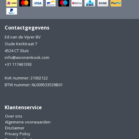
Electro
Pasta!
Koksmessen
Contactgegevens
Zeevruchten
Wijnaccessoires
Ed van de Vijver BV
Oude Kerktraat 7
Unieke wijnbeleving
Bakken
4524 CT Sluis
info@woonenkook.com
Thee
Inmaken
+31 117461393
Beach, Pool and Sun
KvK nummer: 21002122
BTW nummer: NL009533539B01
Klantenservice
Over ons
Algemene voorwaarden
Disclaimer
Privacy Policy