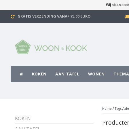
Wij slaan coo
GRATIS VERZENDING VANAF 75,00 EURO
KOKEN
AAN TAFEL
WONEN
THEMA
Home
/
Tags
/
al
KOKEN
Producten
AAN TAFEL