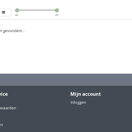
€
0
€
5
 gevonden!...
vice
Mijn account
Inloggen
rwaarden
en