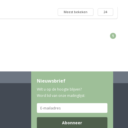
Meest bekeken
24
1
Nieuwsbrief
Wilt u op de hoogte blijven?
Word lid van onze mailinglijst:
Abonneer