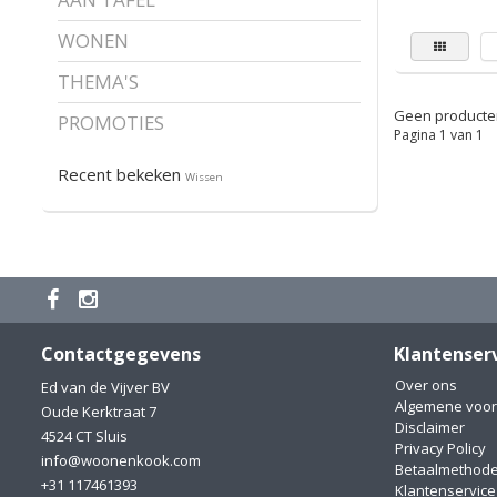
WONEN
THEMA'S
Geen producten
PROMOTIES
Pagina 1 van 1
Recent bekeken
Wissen
Contactgegevens
Klantenser
Over ons
Ed van de Vijver BV
Algemene voo
Oude Kerktraat 7
Disclaimer
4524 CT Sluis
Privacy Policy
info@woonenkook.com
Betaalmethod
+31 117461393
Klantenservice