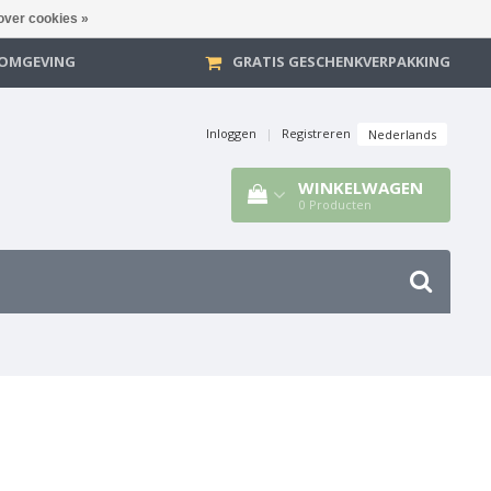
over cookies »
E OMGEVING
GRATIS GESCHENKVERPAKKING
Inloggen
|
Registreren
Nederlands
WINKELWAGEN
0
Producten