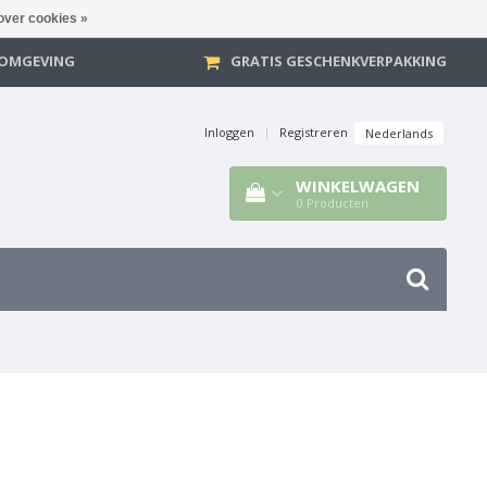
over cookies »
E OMGEVING
GRATIS GESCHENKVERPAKKING
Inloggen
|
Registreren
Nederlands
WINKELWAGEN
0
Producten