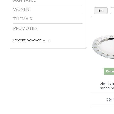
WONEN
THEMA'S
PROMOTIES
Recent bekeken
Wissen
Kope
Alessi G
schaal r
blinken
€80