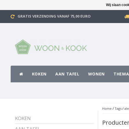
Wij slaan coo
GRATIS VERZENDING VANAF 75,00 EURO
KOKEN
AAN TAFEL
WONEN
THEMA
Home
/
Tags
/
ale
KOKEN
Producten
AAN TAFEL