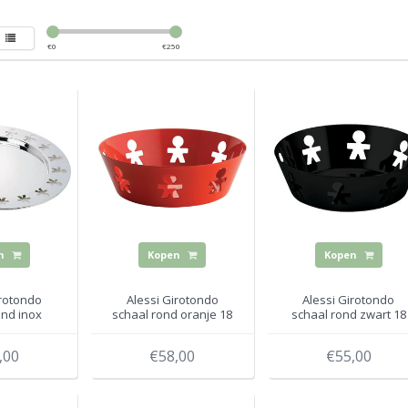
€
0
€
250
n
Kopen
Kopen
irotondo
Alessi Girotondo
Alessi Girotondo
ond inox
schaal rond oranje 18
schaal rond zwart 18
d 40 cm
cm
cm
,00
€58,00
€55,00