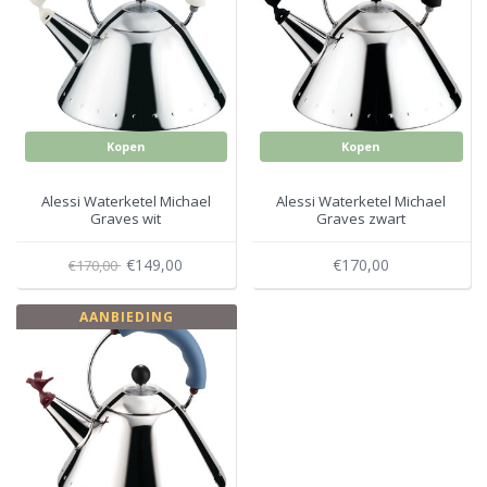
Electro
Pasta!
Koksmessen
Zeevruchten
Wijnaccessoires
Kopen
Kopen
Unieke wijnbeleving
Bakken
Alessi Waterketel Michael
Alessi Waterketel Michael
Thee
Graves wit
Graves zwart
Inmaken
€149,00
€170,00
€170,00
Beach, Pool and Sun
AANBIEDING