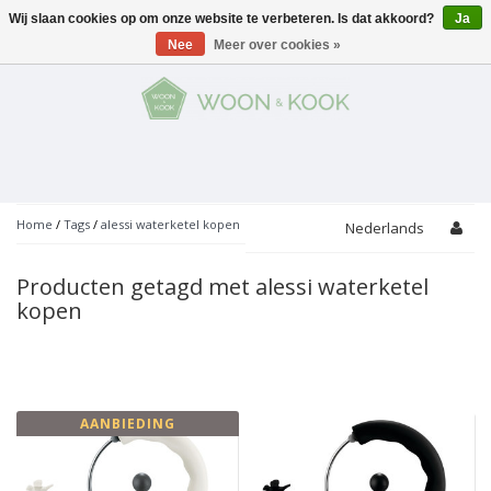
Wij slaan cookies op om onze website te verbeteren. Is dat akkoord?
Ja
Menu
Nee
Meer over cookies »
KOKEN
Potten
AAN TAFEL
Servies
Pannen
WONEN
Bar
Glaswerk
Peper- en Zoutmolens
THEMA'S
Home
/
Tags
/
alessi waterketel kopen
Nederlands
Alles met kaas
Badkamer
Bestek
PROMOTIES
Snijplanken
Producten getagd met alessi waterketel
Accessoires
kopen
Vuilbakjes
Fondue
Tuin
Merken
Linnen
Keukenaccessoires
Ontbijt
Kids
Accessoires
Schorten
AANBIEDING
Bakken
Decoratie
Vijzels
Asperges
Overige