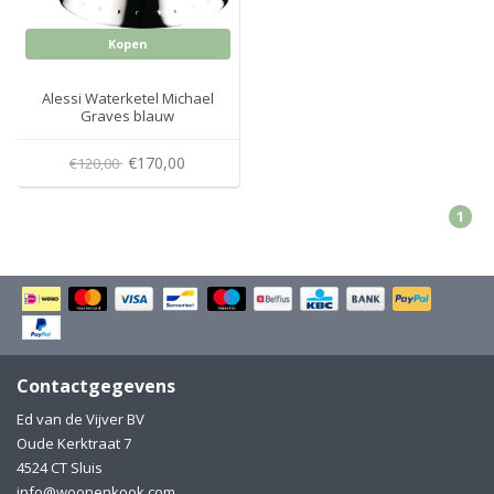
Kopen
Alessi Waterketel Michael
Graves blauw
€170,00
€120,00
1
Contactgegevens
Ed van de Vijver BV
Oude Kerktraat 7
4524 CT Sluis
info@woonenkook.com