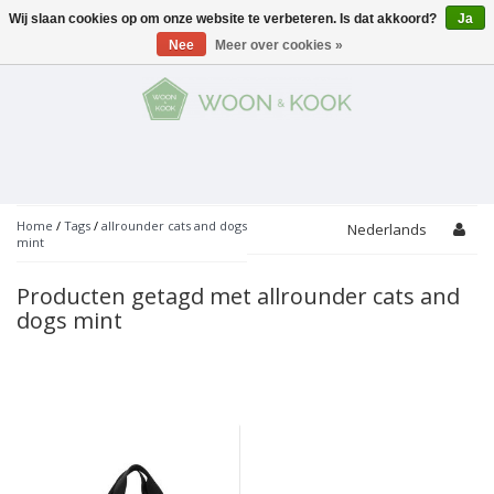
Wij slaan cookies op om onze website te verbeteren. Is dat akkoord?
Ja
Menu
Nee
Meer over cookies »
KOKEN
Potten
AAN TAFEL
Servies
Pannen
WONEN
Bar
Glaswerk
Peper- en Zoutmolens
THEMA'S
Home
/
Tags
/
allrounder cats and dogs
Nederlands
mint
Alles met kaas
Badkamer
Bestek
PROMOTIES
Snijplanken
Producten getagd met allrounder cats and
Accessoires
dogs mint
Vuilbakjes
Fondue
Tuin
Merken
Linnen
Keukenaccessoires
Ontbijt
Kids
Accessoires
Schorten
Bakken
Decoratie
Vijzels
Asperges
Overige