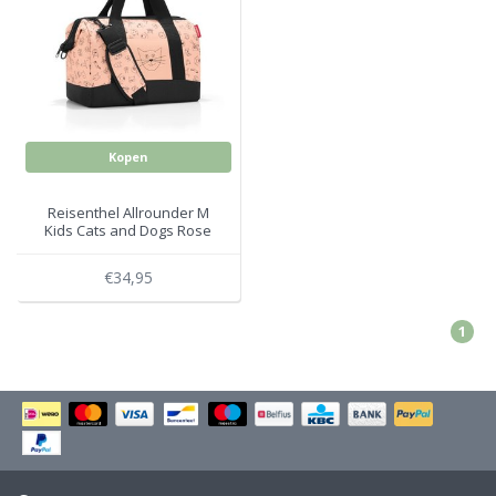
Electro
Pasta!
Koksmessen
Zeevruchten
Wijnaccessoires
Kopen
Unieke wijnbeleving
Bakken
Reisenthel Allrounder M
Thee
Inmaken
Kids Cats and Dogs Rose
Beach, Pool and Sun
€34,95
1