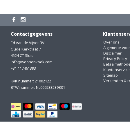
Contactgegevens
Klantenser
Over ons
Ed van de Vijver BV
Algemene voo
Oude Kerktraat 7
Disclaimer
4524 CT Sluis
Privacy Policy
info@woonenkook.com
Betaalmethod
+31 117461393
Klantenservice
Sitemap
Verzenden & r
KvK nummer: 21002122
BTW nummer: NL009533539B01