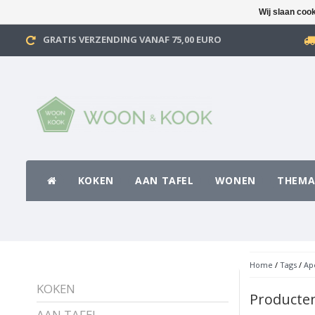
Wij slaan coo
GRATIS VERZENDING VANAF 75,00 EURO
KOKEN
AAN TAFEL
WONEN
THEMA
Home
/
Tags
/
Ap
KOKEN
Producten
AAN TAFEL