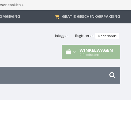
over cookies »
E OMGEVING
GRATIS GESCHENKVERPAKKING
Inloggen
|
Registreren
Nederlands
WINKELWAGEN
0
Producten