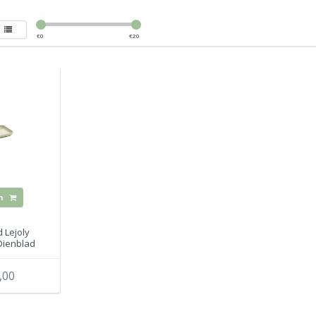
€
0
€
20
n
 Lejoly
Dienblad
m x 9.8 cm
,00