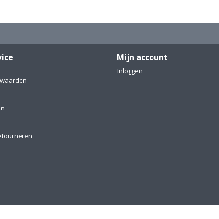
vice
Mijn account
Inloggen
rwaarden
en
etourneren