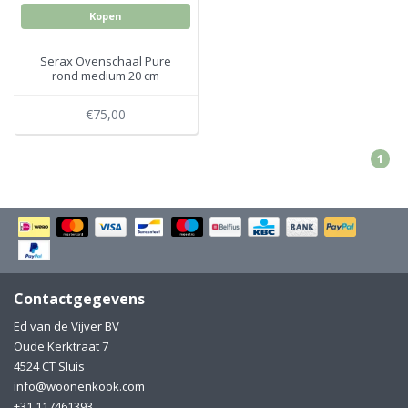
Kopen
Serax Ovenschaal Pure
rond medium 20 cm
€75,00
1
Contactgegevens
Ed van de Vijver BV
Oude Kerktraat 7
4524 CT Sluis
info@woonenkook.com
+31 117461393