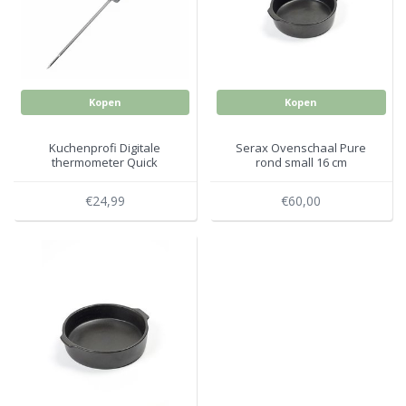
Electro
Pasta!
Koksmessen
Zeevruchten
Wijnaccessoires
Kopen
Kopen
Unieke wijnbeleving
Bakken
Kuchenprofi Digitale
Serax Ovenschaal Pure
thermometer Quick
rond small 16 cm
Thee
Inmaken
€24,99
€60,00
Beach, Pool and Sun