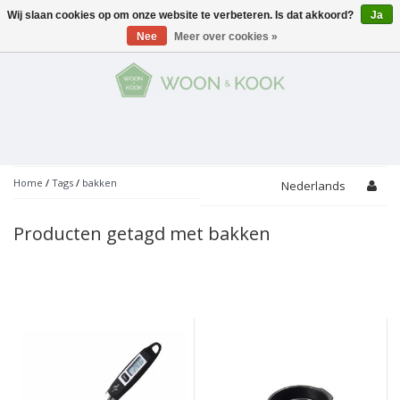
Wij slaan cookies op om onze website te verbeteren. Is dat akkoord?
Ja
Menu
Nee
Meer over cookies »
KOKEN
Potten
AAN TAFEL
Servies
Pannen
WONEN
Bar
Glaswerk
Peper- en Zoutmolens
THEMA'S
Home
/
Tags
/
bakken
Nederlands
Alles met kaas
Badkamer
Bestek
PROMOTIES
Snijplanken
Producten getagd met bakken
Accessoires
Vuilbakjes
Fondue
Tuin
Merken
Linnen
Keukenaccessoires
Ontbijt
Kids
Accessoires
Schorten
Bakken
Decoratie
Vijzels
Asperges
Overige