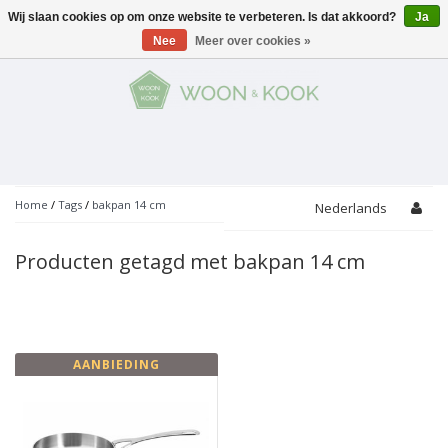
Wij slaan cookies op om onze website te verbeteren. Is dat akkoord?
Ja
Menu
Nee
Meer over cookies »
KOKEN
Potten
AAN TAFEL
Servies
Pannen
WONEN
Bar
Glaswerk
Peper- en Zoutmolens
THEMA'S
Home
/
Tags
/
bakpan 14 cm
Nederlands
Alles met kaas
Badkamer
Bestek
PROMOTIES
Snijplanken
Producten getagd met bakpan 14 cm
Accessoires
Vuilbakjes
Fondue
Tuin
Merken
Linnen
Keukenaccessoires
Ontbijt
Kids
Accessoires
Schorten
AANBIEDING
Bakken
Decoratie
Vijzels
Asperges
Overige