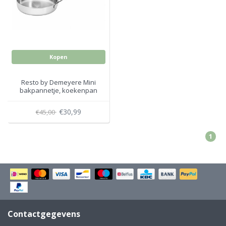
Electro
Pasta!
Koksmessen
Zeevruchten
Wijnaccessoires
Kopen
Unieke wijnbeleving
Bakken
Resto by Demeyere Mini
bakpannetje, koekenpan
Thee
14 cm
Inmaken
€30,99
€45,00
Beach, Pool and Sun
1
Contactgegevens