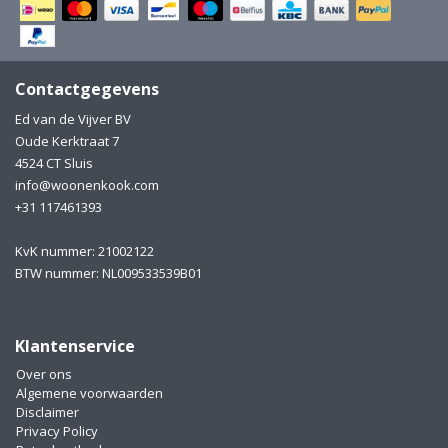
Electro
Pasta!
Koksmessen
Contactgegevens
Zeevruchten
Wijnaccessoires
Ed van de Vijver BV
Oude Kerktraat 7
Unieke wijnbeleving
Bakken
4524 CT Sluis
info@woonenkook.com
Thee
Inmaken
+31 117461393
Beach, Pool and Sun
KvK nummer: 21002122
BTW nummer: NL009533539B01
Klantenservice
Over ons
Algemene voorwaarden
Disclaimer
Privacy Policy