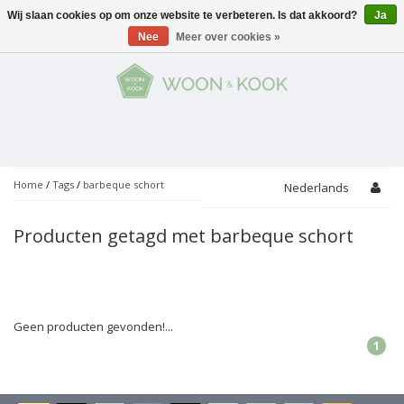
Wij slaan cookies op om onze website te verbeteren. Is dat akkoord?
Ja
Menu
Nee
Meer over cookies »
KOKEN
Potten
AAN TAFEL
Servies
Pannen
WONEN
Bar
Glaswerk
Peper- en Zoutmolens
THEMA'S
Home
/
Tags
/
barbeque schort
Nederlands
Alles met kaas
Badkamer
Bestek
PROMOTIES
Snijplanken
Producten getagd met barbeque schort
Accessoires
Vuilbakjes
Fondue
Tuin
Merken
Linnen
Keukenaccessoires
Ontbijt
Kids
Accessoires
Schorten
Geen producten gevonden!...
1
Bakken
Decoratie
Vijzels
Asperges
Overige