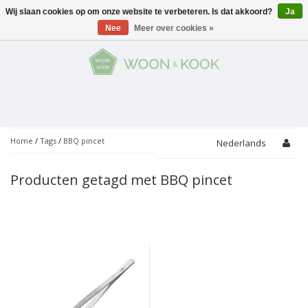
Wij slaan cookies op om onze website te verbeteren. Is dat akkoord?
Ja
Menu
Nee
Meer over cookies »
KOKEN
Potten
AAN TAFEL
Servies
Pannen
WONEN
Bar
Glaswerk
Peper- en Zoutmolens
THEMA'S
Home
/
Tags
/
BBQ pincet
Nederlands
Alles met kaas
Badkamer
Bestek
PROMOTIES
Snijplanken
Producten getagd met BBQ pincet
Accessoires
Vuilbakjes
Fondue
Tuin
Merken
Linnen
Keukenaccessoires
Ontbijt
Kids
Accessoires
Schorten
Bakken
Decoratie
Vijzels
Asperges
Overige