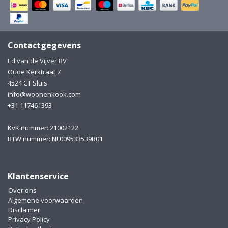
Electro
Pasta!
Koksmessen
Contactgegevens
Zeevruchten
Wijnaccessoires
Ed van de Vijver BV
Oude Kerktraat 7
Unieke wijnbeleving
Bakken
4524 CT Sluis
info@woonenkook.com
Thee
Inmaken
+31 117461393
Beach, Pool and Sun
KvK nummer: 21002122
BTW nummer: NL009533539B01
Klantenservice
Over ons
Algemene voorwaarden
Disclaimer
Privacy Policy