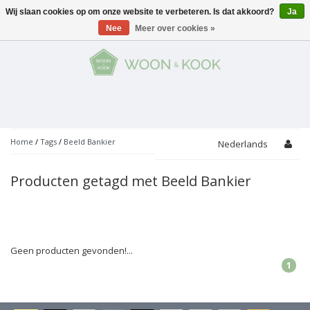
Wij slaan cookies op om onze website te verbeteren. Is dat akkoord?
Ja
Menu
Nee
Meer over cookies »
KOKEN
Potten
AAN TAFEL
Servies
Pannen
WONEN
Bar
Glaswerk
Peper- en Zoutmolens
THEMA'S
Home
/
Tags
/
Beeld Bankier
Nederlands
Alles met kaas
Badkamer
Bestek
PROMOTIES
Snijplanken
Producten getagd met Beeld Bankier
Accessoires
Vuilbakjes
Fondue
Tuin
Merken
Linnen
Keukenaccessoires
Ontbijt
Kids
Accessoires
Schorten
Geen producten gevonden!...
1
Bakken
Decoratie
Vijzels
Asperges
Overige