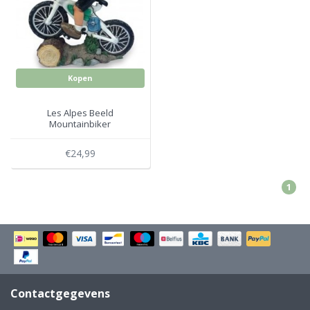
Electro
Pasta!
Koksmessen
Zeevruchten
Wijnaccessoires
Kopen
Unieke wijnbeleving
Bakken
Les Alpes Beeld
Mountainbiker
Thee
Inmaken
€24,99
Beach, Pool and Sun
1
Contactgegevens