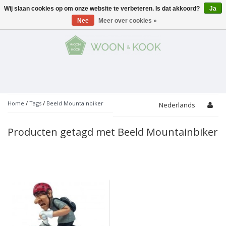
Wij slaan cookies op om onze website te verbeteren. Is dat akkoord?
Ja
Menu
Nee
Meer over cookies »
KOKEN
Potten
AAN TAFEL
Servies
Pannen
WONEN
Bar
Glaswerk
Peper- en Zoutmolens
THEMA'S
Home
/
Tags
/
Beeld Mountainbiker
Nederlands
Alles met kaas
Badkamer
Bestek
PROMOTIES
Snijplanken
Producten getagd met Beeld Mountainbiker
Accessoires
Vuilbakjes
Fondue
Tuin
Merken
Linnen
Keukenaccessoires
Ontbijt
Kids
Accessoires
Schorten
Bakken
Decoratie
Vijzels
Asperges
Overige