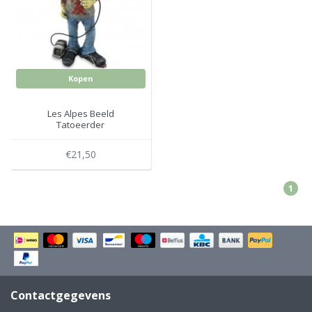
Electro
Pasta!
Koksmessen
Zeevruchten
Wijnaccessoires
Kopen
Unieke wijnbeleving
Bakken
Les Alpes Beeld
Tatoeerder
Thee
Inmaken
€21,50
Beach, Pool and Sun
1
Contactgegevens