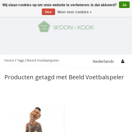
Wij slaan cookies op om onze website te verbeteren. Is dat akkoord?
Ja
Menu
Nee
Meer over cookies »
KOKEN
Potten
AAN TAFEL
Servies
Pannen
WONEN
Bar
Glaswerk
Peper- en Zoutmolens
THEMA'S
Home
/
Tags
/
Beeld Voetbalspeler
Nederlands
Alles met kaas
Badkamer
Bestek
PROMOTIES
Snijplanken
Producten getagd met Beeld Voetbalspeler
Accessoires
Vuilbakjes
Fondue
Tuin
Merken
Linnen
Keukenaccessoires
Ontbijt
Kids
Accessoires
Schorten
Bakken
Decoratie
Vijzels
Asperges
Overige