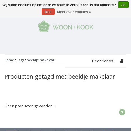
Wij slaan cookies op om onze website te verbeteren. Is dat akkoord?
Ja
Menu
Nee
Meer over cookies »
KOKEN
Potten
AAN TAFEL
Servies
Pannen
WONEN
Bar
Glaswerk
Peper- en Zoutmolens
THEMA'S
Home
/
Tags
/
beeldje makelaar
Nederlands
Alles met kaas
Badkamer
Bestek
PROMOTIES
Snijplanken
Producten getagd met beeldje makelaar
Accessoires
Vuilbakjes
Fondue
Tuin
Merken
Linnen
Keukenaccessoires
Ontbijt
Kids
Accessoires
Schorten
Geen producten gevonden!...
1
Bakken
Decoratie
Vijzels
Asperges
Overige