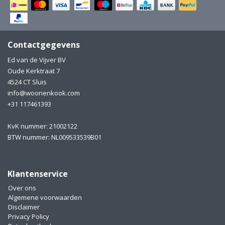
Electro
Pasta!
Koksmessen
Contactgegevens
Zeevruchten
Wijnaccessoires
Ed van de Vijver BV
Oude Kerktraat 7
Unieke wijnbeleving
Bakken
4524 CT Sluis
info@woonenkook.com
Thee
Inmaken
+31 117461393
Beach, Pool and Sun
KvK nummer: 21002122
BTW nummer: NL009533539B01
Klantenservice
Over ons
Algemene voorwaarden
Disclaimer
Privacy Policy