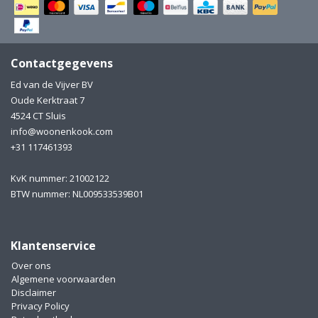
Electro
Pasta!
Koksmessen
Contactgegevens
Zeevruchten
Wijnaccessoires
Ed van de Vijver BV
Oude Kerktraat 7
Unieke wijnbeleving
Bakken
4524 CT Sluis
info@woonenkook.com
Thee
Inmaken
+31 117461393
Beach, Pool and Sun
KvK nummer: 21002122
BTW nummer: NL009533539B01
Klantenservice
Over ons
Algemene voorwaarden
Disclaimer
Privacy Policy