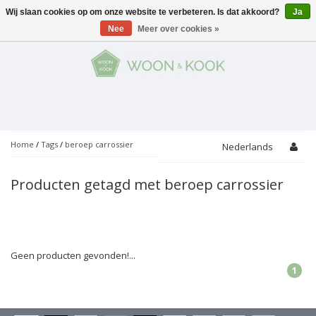
Wij slaan cookies op om onze website te verbeteren. Is dat akkoord?
Ja
Menu
Nee
Meer over cookies »
KOKEN
Potten
AAN TAFEL
Servies
Pannen
WONEN
Bar
Glaswerk
Peper- en Zoutmolens
THEMA'S
Home
/
Tags
/
beroep carrossier
Nederlands
Alles met kaas
Badkamer
Bestek
PROMOTIES
Snijplanken
Producten getagd met beroep carrossier
Accessoires
Vuilbakjes
Fondue
Tuin
Merken
Linnen
Keukenaccessoires
Ontbijt
Kids
Accessoires
Schorten
Geen producten gevonden!...
1
Bakken
Decoratie
Vijzels
Asperges
Overige