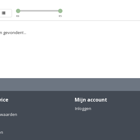
€
0
€
5
 gevonden!...
vice
Mijn account
Inloggen
rwaarden
en