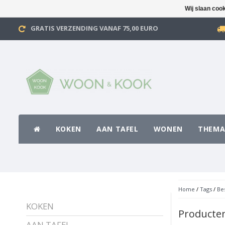
Wij slaan coo
GRATIS VERZENDING VANAF 75,00 EURO
KOKEN
AAN TAFEL
WONEN
THEMA
Home
/
Tags
/
Be
KOKEN
Producten
AAN TAFEL