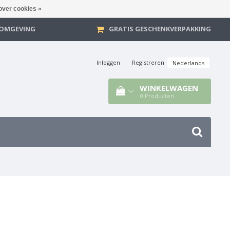
over cookies »
E OMGEVING
GRATIS GESCHENKVERPAKKING
Inloggen
|
Registreren
Nederlands
WINKELWAGEN
0
Producten