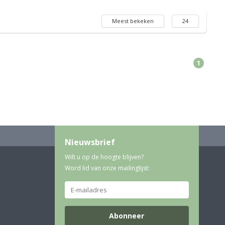
Meest bekeken
24
1
Nieuwsbrief
Wilt u op de hoogte blijven?
Word lid van onze mailinglijst:
Abonneer