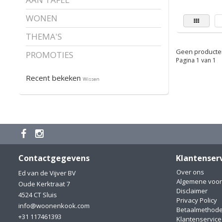
WONEN
THEMA'S
Geen producten
PROMOTIES
Pagina 1 van 1
Recent bekeken
Wissen
Contactgegevens
Klantenser
Over ons
Ed van de Vijver BV
Algemene voo
Oude Kerktraat 7
Disclaimer
4524 CT Sluis
Privacy Policy
info@woonenkook.com
Betaalmethod
+31 117461393
Klantenservice