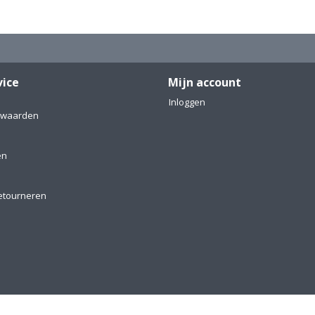
vice
Mijn account
Inloggen
rwaarden
en
etourneren