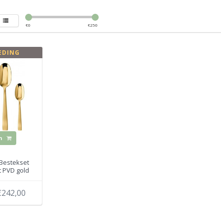
€
0
€
250
EDING
n
Bestekset
at PVD gold
€242,00