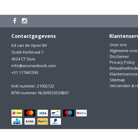
Contactgegevens
Klantenser
Over ons
Ed van de Vijver BV
Algemene voo
Oude Kerktraat 7
Disclaimer
4524 CT Sluis
Privacy Policy
info@woonenkook.com
Betaalmethod
+31 117461393
Klantenservice
Sitemap
Verzenden & r
KvK nummer: 21002122
BTW nummer: NL009533539B01