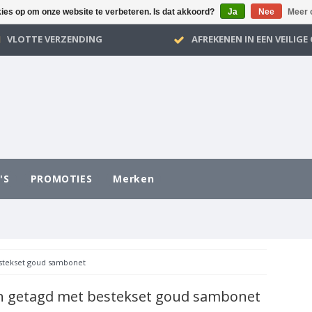
kies op om onze website te verbeteren. Is dat akkoord?
Ja
Nee
Meer 
VLOTTE VERZENDING
AFREKENEN IN EEN VEILIG
'S
PROMOTIES
Merken
stekset goud sambonet
n getagd met bestekset goud sambonet