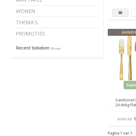
WONEN
THEMA'S
AANBI
PROMOTIES
Recent bekeken
Wissen
Kope
Sambonet 
24 delig Fl
€391,10
Pagina 1 van 1