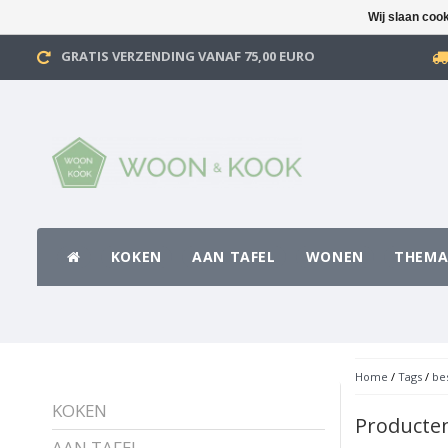
Wij slaan coo
GRATIS VERZENDING VANAF 75,00 EURO
KOKEN
AAN TAFEL
WONEN
THEMA
Home
/
Tags
/
be
KOKEN
Producte
AAN TAFEL