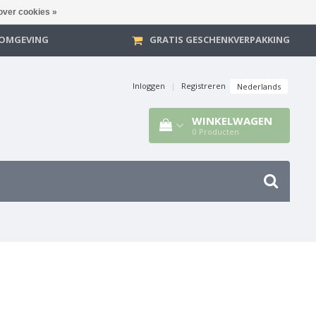
over cookies »
E OMGEVING
GRATIS GESCHENKVERPAKKING
Inloggen
|
Registreren
Nederlands
WINKELWAGEN
0
Producten