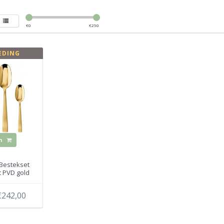
€
0
€
250
EDING
n
Bestekset
at PVD gold
€242,00