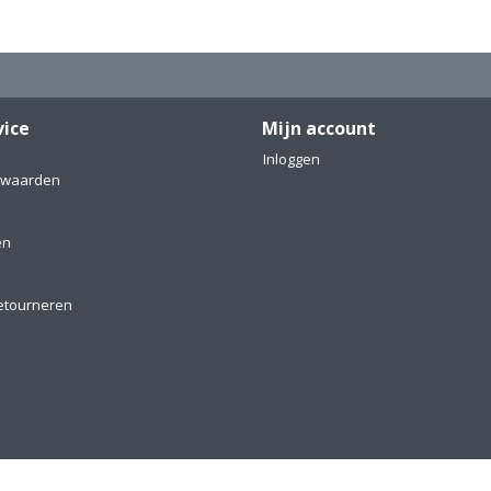
vice
Mijn account
Inloggen
rwaarden
en
etourneren