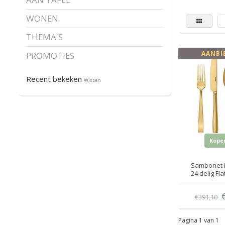
WONEN
THEMA'S
AANBI
PROMOTIES
Recent bekeken
Wissen
Kope
Sambonet 
24 delig Fl
€391,10
Pagina 1 van 1