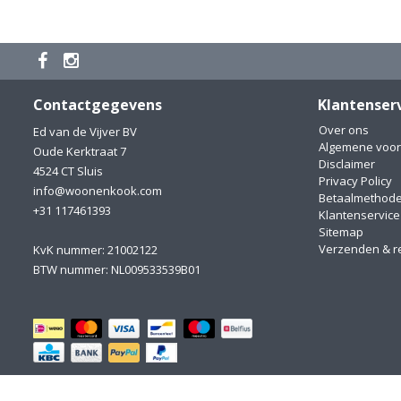
Contactgegevens
Klantenser
Over ons
Ed van de Vijver BV
Algemene voo
Oude Kerktraat 7
Disclaimer
4524 CT Sluis
Privacy Policy
info@woonenkook.com
Betaalmethod
+31 117461393
Klantenservice
Sitemap
Verzenden & r
KvK nummer: 21002122
BTW nummer: NL009533539B01