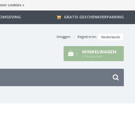
over cookies »
E OMGEVING
GRATIS GESCHENKVERPAKKING
Inloggen
|
Registreren
Nederlands
WINKELWAGEN
0
Producten