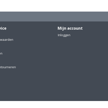
vice
Mijn account
Inloggen
rwaarden
en
etourneren