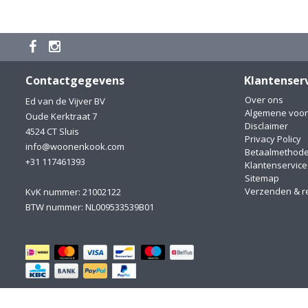
Contactgegevens
Klantenser
Over ons
Ed van de Vijver BV
Algemene voo
Oude Kerktraat 7
Disclaimer
4524 CT Sluis
Privacy Policy
info@woonenkook.com
Betaalmethod
+31 117461393
Klantenservice
Sitemap
Verzenden & r
KvK nummer: 21002122
BTW nummer: NL009533539B01