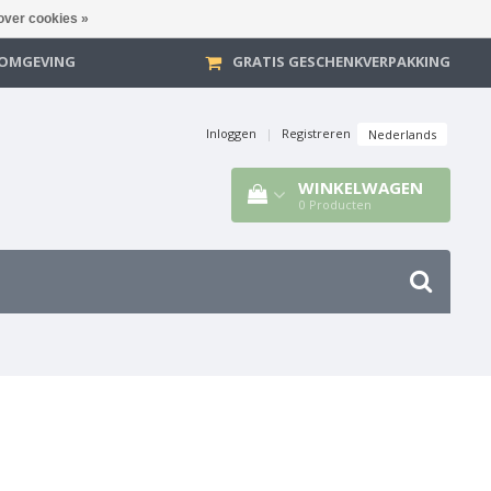
over cookies »
E OMGEVING
GRATIS GESCHENKVERPAKKING
Inloggen
|
Registreren
Nederlands
WINKELWAGEN
0
Producten