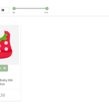
€
0
€
15
n
 Baby Bib
bei
,50