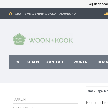
Wij slaan coo
GRATIS VERZENDING VANAF 75,00 EURO
KOKEN
AAN TAFEL
WONEN
THEMA
Home
/
Tags
/
bi
KOKEN
Producten
AAN TAFEL