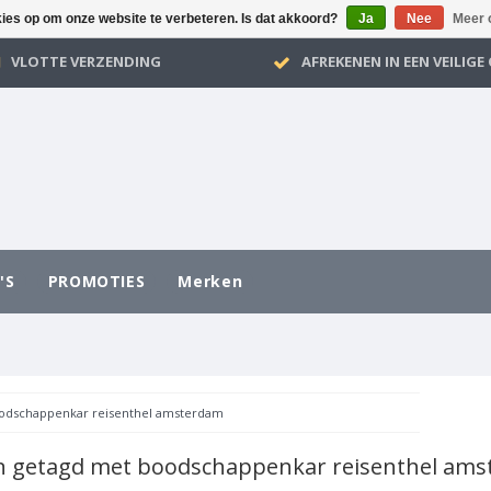
kies op om onze website te verbeteren. Is dat akkoord?
Ja
Nee
Meer 
VLOTTE VERZENDING
AFREKENEN IN EEN VEILIG
'S
PROMOTIES
Merken
odschappenkar reisenthel amsterdam
n getagd met boodschappenkar reisenthel am