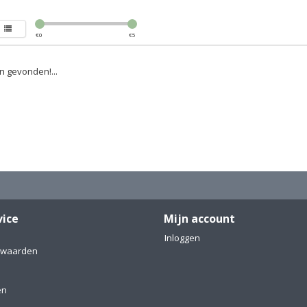
€
0
€
5
 gevonden!...
vice
Mijn account
Inloggen
rwaarden
en