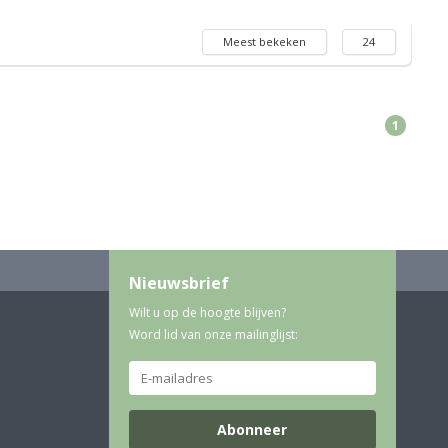
Meest bekeken
24
1
Nieuwsbrief
Wilt u op de hoogte blijven?
Word lid van onze mailinglijst:
Abonneer