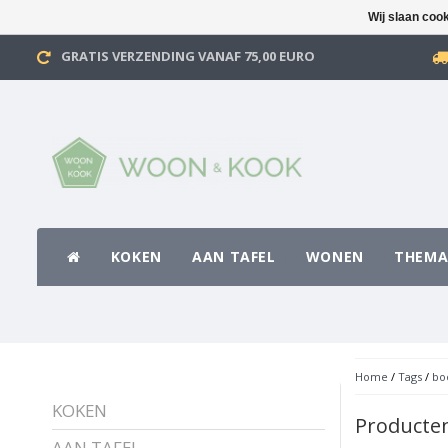
Wij slaan coo
GRATIS VERZENDING VANAF 75,00 EURO
KOKEN
AAN TAFEL
WONEN
THEMA
Home
/
Tags
/
bo
KOKEN
Producte
AAN TAFEL