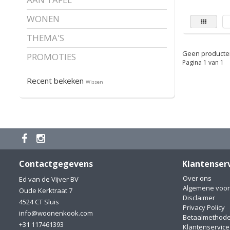
WONEN
THEMA'S
Geen producten
PROMOTIES
Pagina 1 van 1
Recent bekeken
Wissen
Contactgegevens
Klantenser
Over ons
Ed van de Vijver BV
Algemene voo
Oude Kerktraat 7
Disclaimer
4524 CT Sluis
Privacy Policy
info@woonenkook.com
Betaalmethod
+31 117461393
Klantenservice