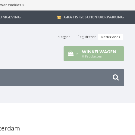
over cookies »
E OMGEVING
GRATIS GESCHENKVERPAKKING
Inloggen
|
Registreren
Nederlands
WINKELWAGEN
0
Producten
sterdam