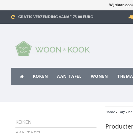
Wij slaan coo
GRATIS VERZENDING VANAF 75,00 EURO
KOKEN
AAN TAFEL
WONEN
THEMA
Home
/
Tags
/
bo
KOKEN
Producte
AAN TAFEL