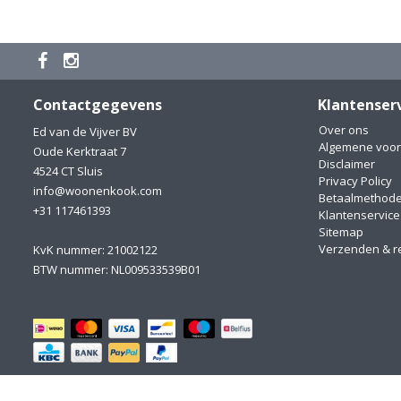
Contactgegevens
Klantenser
Over ons
Ed van de Vijver BV
Algemene voo
Oude Kerktraat 7
Disclaimer
4524 CT Sluis
Privacy Policy
info@woonenkook.com
Betaalmethod
+31 117461393
Klantenservice
Sitemap
Verzenden & r
KvK nummer: 21002122
BTW nummer: NL009533539B01