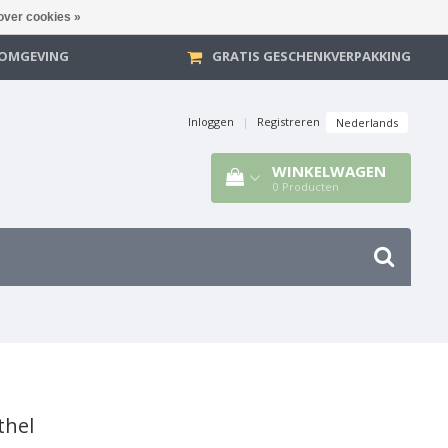
over cookies »
E OMGEVING
GRATIS GESCHENKVERPAKKING
Inloggen
|
Registreren
Nederlands
WINKELWAGEN
0
Producten
thel