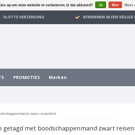
kies op om onze website te verbeteren. Is dat akkoord?
Ja
Nee
Meer 
VLOTTE VERZENDING
AFREKENEN IN EEN VEILIG
'S
PROMOTIES
Merken
odschappenmand zwart reisenthel
n getagd met boodschappenmand zwart reisen