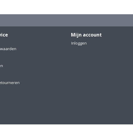
vice
Mijn account
Inloggen
rwaarden
en
etourneren