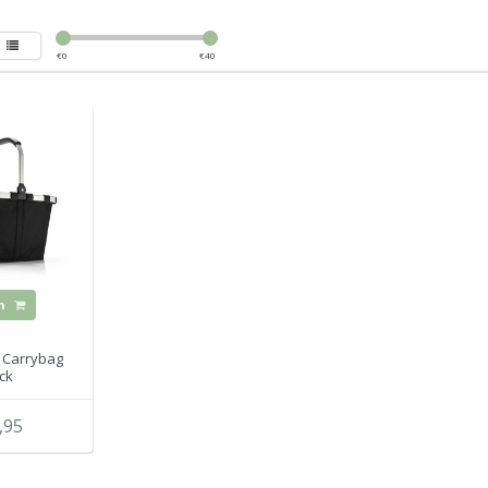
€
0
€
40
n
 Carrybag
ck
,95