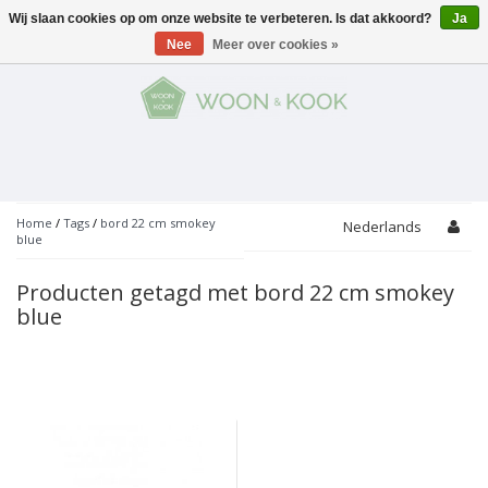
Wij slaan cookies op om onze website te verbeteren. Is dat akkoord?
Ja
Menu
Nee
Meer over cookies »
KOKEN
Potten
AAN TAFEL
Servies
Pannen
WONEN
Bar
Glaswerk
Peper- en Zoutmolens
THEMA'S
Home
/
Tags
/
bord 22 cm smokey
Nederlands
blue
Alles met kaas
Badkamer
Bestek
PROMOTIES
Snijplanken
Producten getagd met bord 22 cm smokey
Accessoires
blue
Vuilbakjes
Fondue
Tuin
Merken
Linnen
Keukenaccessoires
Ontbijt
Kids
Accessoires
Schorten
Bakken
Decoratie
Vijzels
Asperges
Overige