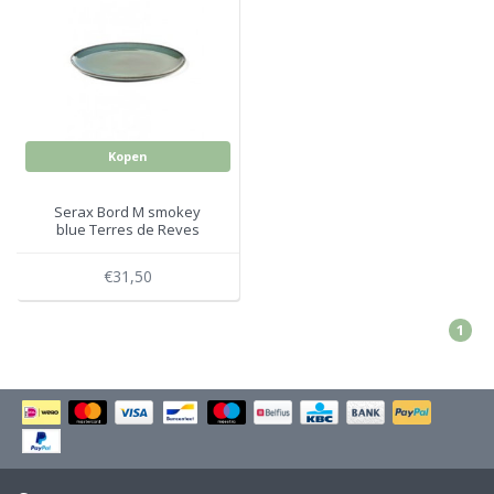
Electro
Pasta!
Koksmessen
Zeevruchten
Wijnaccessoires
Kopen
Unieke wijnbeleving
Bakken
Serax Bord M smokey
Thee
Inmaken
blue Terres de Reves
Beach, Pool and Sun
€31,50
1