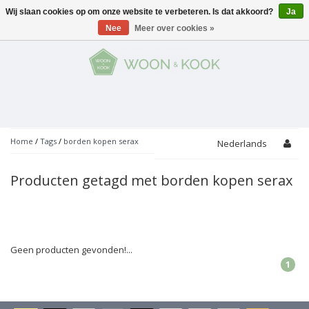
Wij slaan cookies op om onze website te verbeteren. Is dat akkoord?
Ja
Menu
Nee
Meer over cookies »
KOKEN
Potten
AAN TAFEL
Servies
Pannen
WONEN
Bar
Glaswerk
Peper- en Zoutmolens
THEMA'S
Home
/
Tags
/
borden kopen serax
Nederlands
Alles met kaas
Badkamer
Bestek
PROMOTIES
Snijplanken
Producten getagd met borden kopen serax
Accessoires
Vuilbakjes
Fondue
Tuin
Merken
Linnen
Keukenaccessoires
Ontbijt
Kids
Accessoires
Schorten
Geen producten gevonden!...
1
Bakken
Decoratie
Vijzels
Asperges
Overige