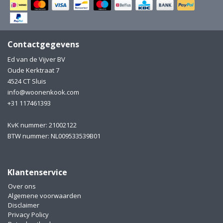
Electro
Pasta!
Koksmessen
Contactgegevens
Zeevruchten
Wijnaccessoires
Ed van de Vijver BV
Oude Kerktraat 7
Unieke wijnbeleving
Bakken
4524 CT Sluis
info@woonenkook.com
Thee
Inmaken
+31 117461393
Beach, Pool and Sun
KvK nummer: 21002122
BTW nummer: NL009533539B01
Klantenservice
Over ons
Algemene voorwaarden
Disclaimer
Privacy Policy