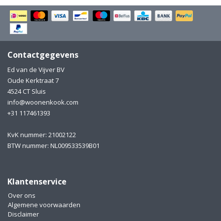
Electro
Pasta!
Koksmessen
Zeevruchten
Wijnaccessoires
Contactgegevens
Ed van de Vijver BV
Unieke wijnbeleving
Bakken
Oude Kerktraat 7
4524 CT Sluis
Thee
Inmaken
info@woonenkook.com
+31 117461393
Beach, Pool and Sun
KvK nummer: 21002122
BTW nummer: NL009533539B01
Klantenservice
Over ons
Algemene voorwaarden
Disclaimer