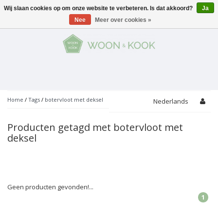
Wij slaan cookies op om onze website te verbeteren. Is dat akkoord?
Ja
Menu
Nee
Meer over cookies »
KOKEN
Potten
AAN TAFEL
Servies
Pannen
WONEN
Bar
Glaswerk
Peper- en Zoutmolens
THEMA'S
Home
/
Tags
/
botervloot met deksel
Nederlands
Alles met kaas
Badkamer
Bestek
PROMOTIES
Snijplanken
Producten getagd met botervloot met
Accessoires
deksel
Vuilbakjes
Fondue
Tuin
Merken
Linnen
Keukenaccessoires
Ontbijt
Kids
Accessoires
Schorten
Geen producten gevonden!...
Bakken
Decoratie
Vijzels
1
Asperges
Overige