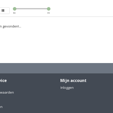
€
0
€
5
 gevonden!...
vice
Mijn account
Inloggen
rwaarden
en