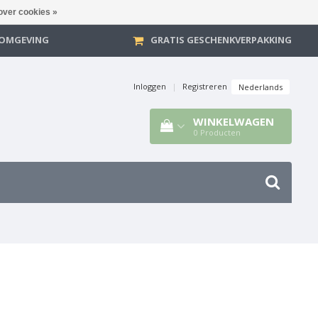
over cookies »
E OMGEVING
GRATIS GESCHENKVERPAKKING
Inloggen
|
Registreren
Nederlands
WINKELWAGEN
0
Producten