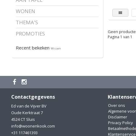
WONEN
THEMA'S
Geen producten
PROMOTIES
Pagina 1 van 1
Recent bekeken
Wissen
Contactgegevens
Klantenser
Over ons
Ed van de Vijver BV
Algemene voo
Oude Kerktraat 7
Disclaimer
4524 CT Sluis
Privacy Policy
info@woonenkook.com
Betaalmethod
+31 117461393
Klantenservice