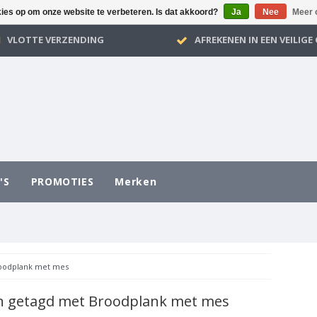
kies op om onze website te verbeteren. Is dat akkoord?
Ja
Nee
Meer 
VLOTTE VERZENDING
AFREKENEN IN EEN VEILIG
'S
PROMOTIES
Merken
oodplank met mes
n getagd met Broodplank met mes