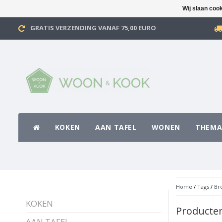
Wij slaan coo
GRATIS VERZENDING VANAF 75,00 EURO
KOKEN
AAN TAFEL
WONEN
THEMA
Home
/
Tags
/
Br
KOKEN
Producte
AAN TAFEL