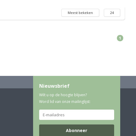
Meest bekeken
24
1
Nieuwsbrief
Wilt u op de hoogte blijven?
Word lid van onze mailinglijst:
Abonneer