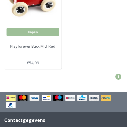
Electro
Pasta!
Koksmessen
Zeevruchten
Wijnaccessoires
Kopen
Unieke wijnbeleving
Bakken
Playforever Buck Midi Red
Thee
Inmaken
€54,99
Beach, Pool and Sun
1
Contactgegevens