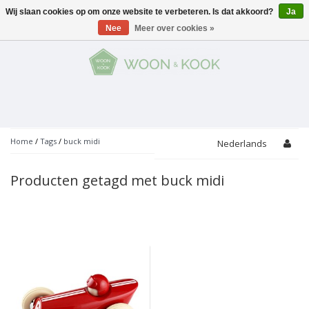
Wij slaan cookies op om onze website te verbeteren. Is dat akkoord?
Ja
Menu
Nee
Meer over cookies »
KOKEN
Potten
AAN TAFEL
Servies
Pannen
WONEN
Bar
Glaswerk
Peper- en Zoutmolens
THEMA'S
Home
/
Tags
/
buck midi
Nederlands
Alles met kaas
Badkamer
Bestek
PROMOTIES
Snijplanken
Producten getagd met buck midi
Accessoires
Vuilbakjes
Fondue
Tuin
Merken
Linnen
Keukenaccessoires
Ontbijt
Kids
Accessoires
Schorten
Bakken
Decoratie
Vijzels
Asperges
Overige