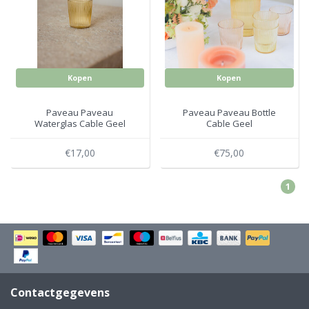
Electro
Pasta!
Koksmessen
Zeevruchten
Wijnaccessoires
Kopen
Kopen
Unieke wijnbeleving
Bakken
Paveau Paveau
Paveau Paveau Bottle
Waterglas Cable Geel
Cable Geel
Thee
Inmaken
€17,00
€75,00
Beach, Pool and Sun
1
Contactgegevens