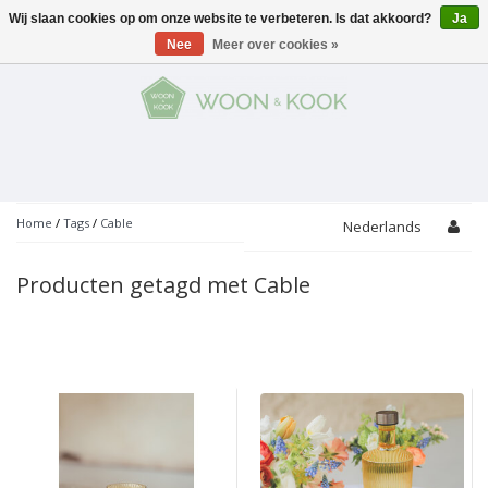
Wij slaan cookies op om onze website te verbeteren. Is dat akkoord?
Ja
Menu
Nee
Meer over cookies »
KOKEN
Potten
AAN TAFEL
Servies
Pannen
WONEN
Bar
Glaswerk
Peper- en Zoutmolens
THEMA'S
Home
/
Tags
/
Cable
Nederlands
Alles met kaas
Badkamer
Bestek
PROMOTIES
Snijplanken
Producten getagd met Cable
Accessoires
Vuilbakjes
Fondue
Tuin
Merken
Linnen
Keukenaccessoires
Ontbijt
Kids
Accessoires
Schorten
Bakken
Decoratie
Vijzels
Asperges
Overige