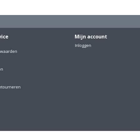
vice
Mijn account
Inloggen
rwaarden
en
etourneren