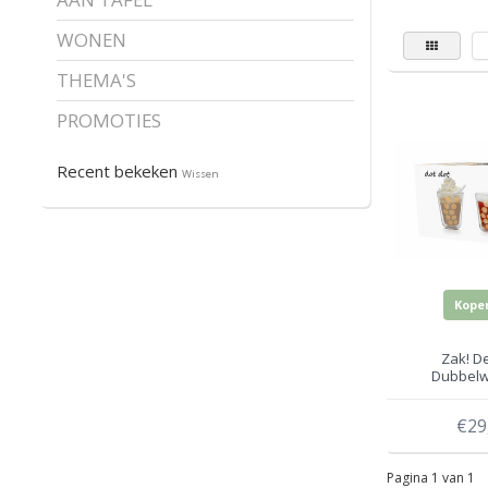
WONEN
THEMA'S
PROMOTIES
Recent bekeken
Wissen
Kope
Zak! D
Dubbelw
Cappuccino
lep
€29
Pagina 1 van 1