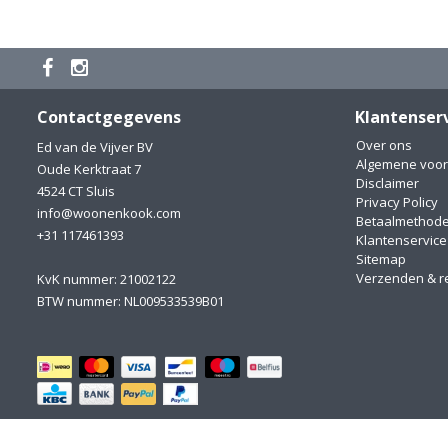
Contactgegevens
Klantenser
Over ons
Ed van de Vijver BV
Algemene voo
Oude Kerktraat 7
Disclaimer
4524 CT Sluis
Privacy Policy
info@woonenkook.com
Betaalmethod
+31 117461393
Klantenservice
Sitemap
Verzenden & r
KvK nummer: 21002122
BTW nummer: NL009533539B01