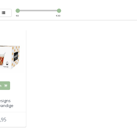
€
0
€
30
n
esigns
andige
 beker met
el
,95