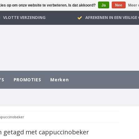
kies op om onze website te verbeteren. Is dat akkoord?
Ja
Nee
Meer 
VLOTTE VERZENDING
AFREKENEN IN EEN VEILIG
'S
PROMOTIES
Merken
ppuccinobeker
n getagd met cappuccinobeker