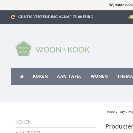
Wij slaan coo
GRATIS VERZENDING VANAF 75,00 EURO
KOKEN
AAN TAFEL
WONEN
THEMA
Home
/
Tags
/
ca
KOKEN
Producte
AAN TAFEL