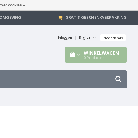
over cookies »
E OMGEVING
GRATIS GESCHENKVERPAKKING
Inloggen
|
Registreren
Nederlands
WINKELWAGEN
0
Producten