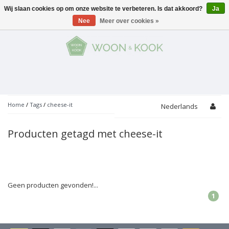
Wij slaan cookies op om onze website te verbeteren. Is dat akkoord?
Ja
Menu
Nee
Meer over cookies »
KOKEN
Potten
AAN TAFEL
Servies
Pannen
WONEN
Bar
Glaswerk
Peper- en Zoutmolens
THEMA'S
Home
/
Tags
/
cheese-it
Nederlands
Alles met kaas
Badkamer
Bestek
PROMOTIES
Snijplanken
Producten getagd met cheese-it
Accessoires
Vuilbakjes
Fondue
Tuin
Merken
Linnen
Keukenaccessoires
Ontbijt
Kids
Accessoires
Schorten
Geen producten gevonden!...
1
Bakken
Decoratie
Vijzels
Asperges
Overige