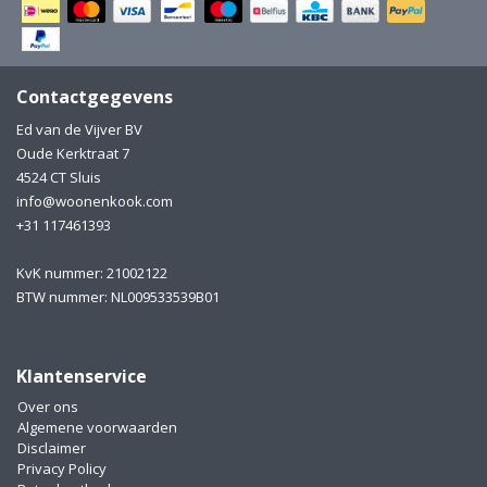
Electro
Pasta!
Koksmessen
Contactgegevens
Zeevruchten
Wijnaccessoires
Ed van de Vijver BV
Oude Kerktraat 7
Unieke wijnbeleving
Bakken
4524 CT Sluis
info@woonenkook.com
Thee
Inmaken
+31 117461393
Beach, Pool and Sun
KvK nummer: 21002122
BTW nummer: NL009533539B01
Klantenservice
Over ons
Algemene voorwaarden
Disclaimer
Privacy Policy