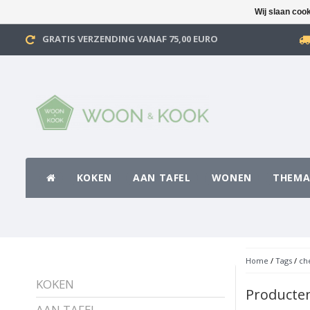
Wij slaan coo
GRATIS VERZENDING VANAF 75,00 EURO
KOKEN
AAN TAFEL
WONEN
THEMA
Home
/
Tags
/
ch
KOKEN
Producten
AAN TAFEL