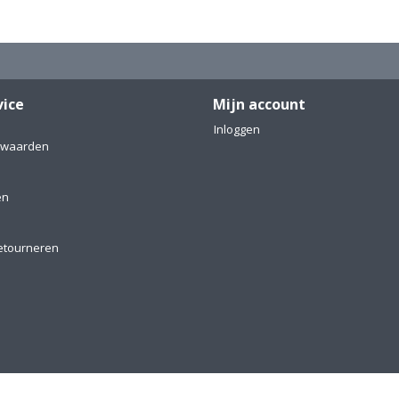
vice
Mijn account
Inloggen
rwaarden
en
etourneren