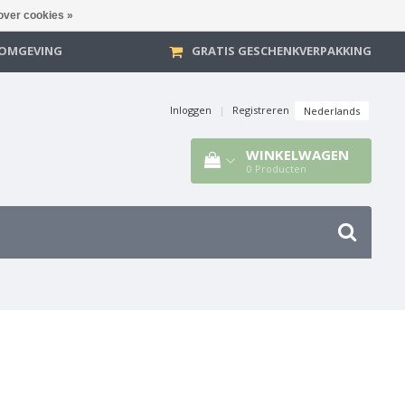
over cookies »
E OMGEVING
GRATIS GESCHENKVERPAKKING
Inloggen
|
Registreren
Nederlands
WINKELWAGEN
0
Producten