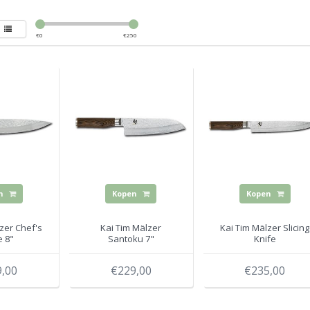
€
0
€
250
n
Kopen
Kopen
zer Chef's
Kai Tim Mälzer
Kai Tim Mälzer Slicing
e 8"
Santoku 7"
Knife
,00
€229,00
€235,00