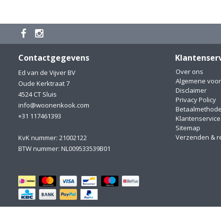
Contactgegevens
Klantenser
Over ons
Ed van de Vijver BV
Algemene voo
Oude Kerktraat 7
Disclaimer
4524 CT Sluis
Privacy Policy
info@woonenkook.com
Betaalmethod
+31 117461393
Klantenservice
Sitemap
Verzenden & r
KvK nummer: 21002122
BTW nummer: NL009533539B01