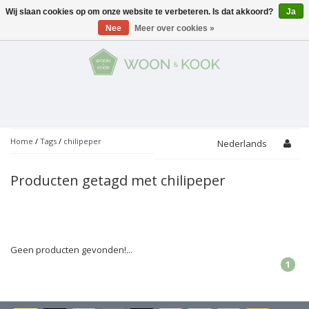
Wij slaan cookies op om onze website te verbeteren. Is dat akkoord?
Ja
Menu
Nee
Meer over cookies »
KOKEN
Potten
AAN TAFEL
Servies
Pannen
WONEN
Bar
Glaswerk
Peper- en Zoutmolens
THEMA'S
Home
/
Tags
/
chilipeper
Nederlands
Alles met kaas
Badkamer
Bestek
PROMOTIES
Snijplanken
Producten getagd met chilipeper
Accessoires
Vuilbakjes
Fondue
Tuin
Merken
Linnen
Keukenaccessoires
Ontbijt
Kids
Accessoires
Schorten
Geen producten gevonden!...
1
Bakken
Decoratie
Vijzels
Asperges
Overige