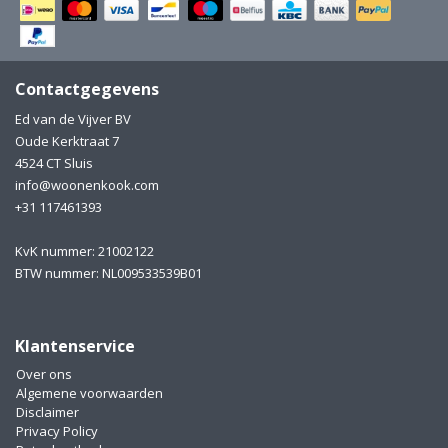
Electro
Pasta!
Koksmessen
Contactgegevens
Zeevruchten
Wijnaccessoires
Ed van de Vijver BV
Oude Kerktraat 7
Unieke wijnbeleving
Bakken
4524 CT Sluis
info@woonenkook.com
Thee
Inmaken
+31 117461393
Beach, Pool and Sun
KvK nummer: 21002122
BTW nummer: NL009533539B01
Klantenservice
Over ons
Algemene voorwaarden
Disclaimer
Privacy Policy