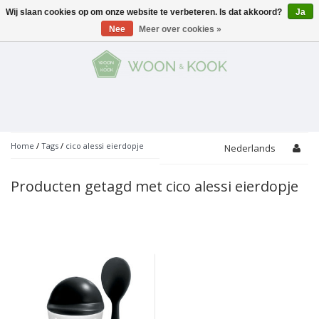
Wij slaan cookies op om onze website te verbeteren. Is dat akkoord?
Ja
Menu
Nee
Meer over cookies »
KOKEN
Potten
AAN TAFEL
Servies
Pannen
WONEN
Bar
Glaswerk
Peper- en Zoutmolens
THEMA'S
Home
/
Tags
/
cico alessi eierdopje
Nederlands
Alles met kaas
Badkamer
Bestek
PROMOTIES
Snijplanken
Producten getagd met cico alessi eierdopje
Accessoires
Vuilbakjes
Fondue
Tuin
Merken
Linnen
Keukenaccessoires
Ontbijt
Kids
Accessoires
Schorten
Bakken
Decoratie
Vijzels
Asperges
Overige