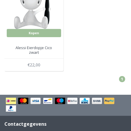
Electro
Pasta!
Koksmessen
Zeevruchten
Wijnaccessoires
Kopen
Unieke wijnbeleving
Bakken
Alessi Eierdopje Cico
zwart
Thee
Inmaken
€22,00
Beach, Pool and Sun
1
Contactgegevens