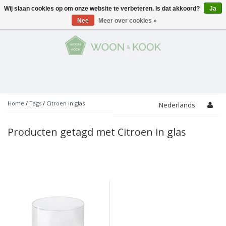
Wij slaan cookies op om onze website te verbeteren. Is dat akkoord?
Ja
Menu
Nee
Meer over cookies »
KOKEN
Potten
AAN TAFEL
Servies
Pannen
WONEN
Bar
Glaswerk
Peper- en Zoutmolens
THEMA'S
Home
/
Tags
/
Citroen in glas
Nederlands
Alles met kaas
Badkamer
Bestek
PROMOTIES
Snijplanken
Producten getagd met Citroen in glas
Accessoires
Vuilbakjes
Fondue
Tuin
Merken
Linnen
Keukenaccessoires
Ontbijt
Kids
Accessoires
Schorten
Bakken
Decoratie
Vijzels
Asperges
Overige