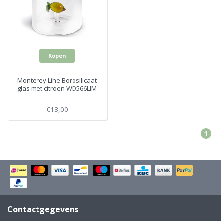
Electro
Pasta!
Koksmessen
Zeevruchten
Wijnaccessoires
Kopen
Unieke wijnbeleving
Bakken
Monterey Line Borosilicaat
glas met citroen WD566LIM
Thee
Inmaken
€13,00
Beach, Pool and Sun
1
Contactgegevens